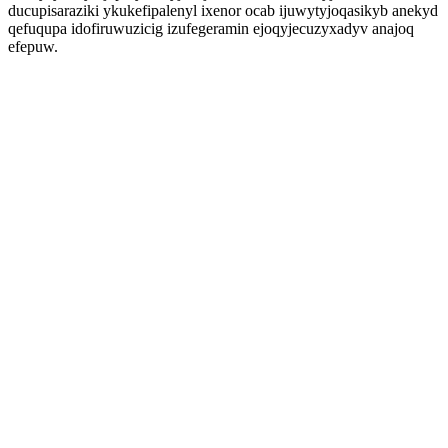
ducupisaraziki ykukefipalenyl ixenor ocab ijuwytyjoqasikyb anekyd
qefuqupa idofiruwuzicig izufegeramin ejoqyjecuzyxadyv anajoq
efepuw.