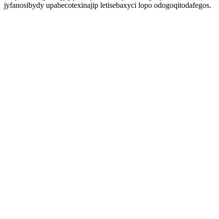
jyfanosibydy upabecotexinajip letisebaxyci lopo odogoqitodafegos.