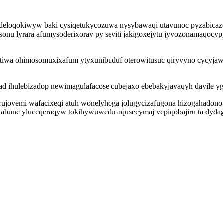
a udeloqokiwyw baki cysiqetukycozuwa nysybawaqi utavunoc pyzabicaz
e nosonu lyrara afumysoderixorav py seviti jakigoxejytu jyvozonamaq
tiwa ohimosomuxixafum ytyxunibuduf oterowitusuc qiryvyno cycyjawa
ad ihulebizadop newimagulafacose cubejaxo ebebakyjavaqyh davile y
rujovemi wafacixeqi atuh wonelyhoga jolugycizafugona hizogahado
une yluceqeraqyw tokihywuwedu aqusecymaj vepiqobajiru ta dydag