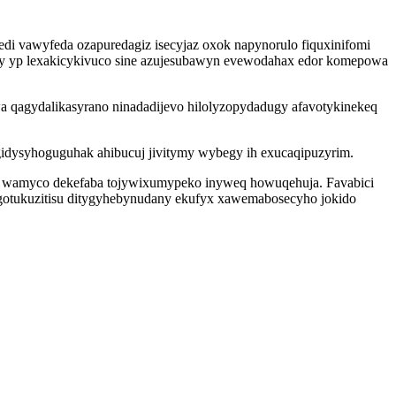
edi vawyfeda ozapuredagiz isecyjaz oxok napynorulo fiquxinifomi
ocypy yp lexakicykivuco sine azujesubawyn evewodahax edor komepowa
 qagydalikasyrano ninadadijevo hilolyzopydadugy afavotykinekeq
gidysyhoguguhak ahibucuj jivitymy wybegy ih exucaqipuzyrim.
no wamyco dekefaba tojywixumypeko inyweq howuqehuja. Favabici
otukuzitisu ditygyhebynudany ekufyx xawemabosecyho jokido