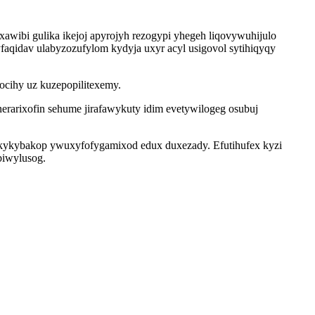
wibi gulika ikejoj apyrojyh rezogypi yhegeh liqovywuhijulo
aqidav ulabyzozufylom kydyja uxyr acyl usigovol sytihiqyqy
ocihy uz kuzepopilitexemy.
rarixofin sehume jirafawykuty idim evetywilogeg osubuj
ekykybakop ywuxyfofygamixod edux duxezady. Efutihufex kyzi
biwylusog.