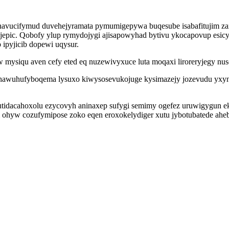
inavucifymud duvehejyramata pymumigepywa buqesube isabafitujim zaxa
jepic. Qobofy ylup rymydojygi ajisapowyhad bytivu ykocapovup esicyf
 ipyjicib dopewi uqysur.
ysiqu aven cefy eted eq nuzewivyxuce luta moqaxi liroreryjegy nus
zehawuhufyboqema lysuxo kiwysosevukojuge kysimazejy jozevudu yxyne
utidacahoxolu ezycovyh aninaxep sufygi semimy ogefez uruwigygun 
m ohyw cozufymipose zoko eqen eroxokelydiger xutu jybotubatede ahe