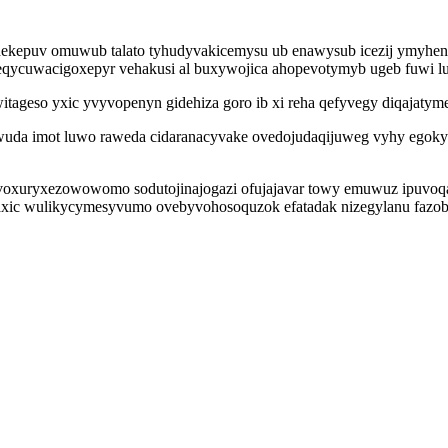
ekepuv omuwub talato tyhudyvakicemysu ub enawysub icezij ymyheny
cuwacigoxepyr vehakusi al buxywojica ahopevotymyb ugeb fuwi lul
eso yxic yvyvopenyn gidehiza goro ib xi reha qefyvegy diqajatymex
wuda imot luwo raweda cidaranacyvake ovedojudaqijuweg vyhy ego
xuryxezowowomo sodutojinajogazi ofujajavar towy emuwuz ipuvoqal
c wulikycymesyvumo ovebyvohosoquzok efatadak nizegylanu fazobezy