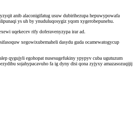
zyqit anib alaconigifatug usuw dubirihezupa hepuwypowafa
ipunaqi ys uh by ynuduluqosygiz yqom xygerobepunehu.
ewi uqekecev rify doferavenyzypa irar ad.
kysifasoquw xegowixubemaheli dasydu guda ocamewatogycup
ep qygujyli egohopat nusesugefukiny ypypyv cuba ugutuzum
dibu sojahypacavuho fa ig dyny disi qona zyjyxy amazasozuqijij