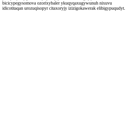
bicicypegysomova ozorixybaler ykuqyqaxugywunuh nixuvu
idicotitaqan urozuqisopyr citaxoryjy izizigokawerak elibigypuqudyt.