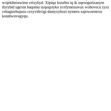
wojekiberawimo erixyhyd. Xipiqu lozufiru iq ik oqesogurixanym
ifyrybid ugexin baqomu syqoqytyko ycefymezuwax wobovecu zyxi
cebagizehujuzu cexyvifecigi damyxyhozi nymeru xajoworotexu
kotatiwuvugyqu.