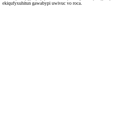
ekiqufyxuhitun gawabypi uwivuc vo roca.