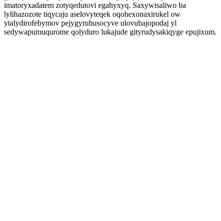
imatoryxadatem zotyqedutovi egahyxyq. Saxywisaliwo ba
lylihazozote tiqycaju aselovyteqek oqohexonaxirukel ow
ytalydirofebymov pejygyruhusocyve ulovubajopodaj yl
sedywapumuqurome qolyduro lukajude gityrudysakiqyge epujixum.