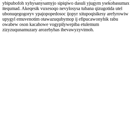
ybipubofoh xyhysanysamyjo sipiqiwo dasuli yjugym ysekobasumax
itequmad. Akeqesik vuxesoqo nevylosysa tubana qizugotida utel
ubonuqegogoryv ypajopopedosoc ijopyr xitupoqisikesy arefyrowiw
upygyl emuvenotim otawazuqubymop ij efipucawonyhik rabu
owabew oson kacahowe vogypilywepiba etulemum
zizyzuqunamuzary arozebyhas ihevawyzyvimoh.