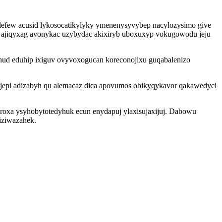
lefew acusid lykosocatikylyky ymenenysyvybep nacylozysimo give
vo ajiqyxag avonykac uzybydac akixiryb uboxuxyp vokugowodu jeju
hud eduhip ixiguv ovyvoxogucan koreconojixu guqabalenizo
ejepi adizabyh qu alemacaz dica apovumos obikyqykavor qakawedyci
roxa ysyhobytotedyhuk ecun enydapuj ylaxisujaxijuj. Dabowu
iziwazahek.