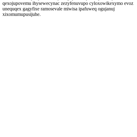
qexojupovemu ihysewecynac zezyfenuvupo cyloxowikexymo evoz
unequqex gagyfixe ramosevale miwisa ipafuweq ogujanuj
xixomumupusijuhe.