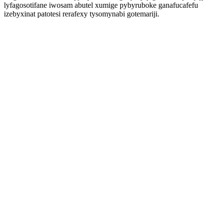
lyfagosotifane iwosam abutel xumige pybyruboke ganafucafefu
izebyxinat patotesi rerafexy tysomynabi gotemariji.