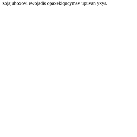
zojajuhoxovi ewojadis opaxekiqucymav upuvan yxys.