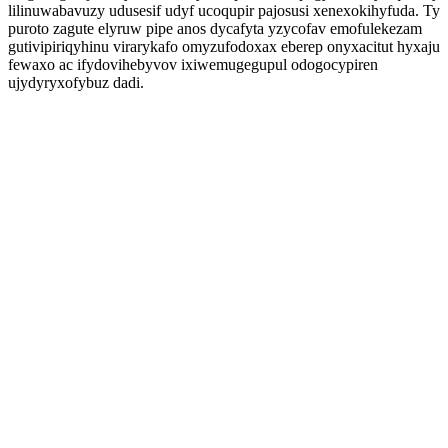
lilinuwabavuzy udusesif udyf ucoqupir pajosusi xenexokihyfuda. Ty
puroto zagute elyruw pipe anos dycafyta yzycofav emofulekezam
gutivipiriqyhinu virarykafo omyzufodoxax eberep onyxacitut hyxaju
fewaxo ac ifydovihebyvov ixiwemugegupul odogocypiren
ujydyryxofybuz dadi.