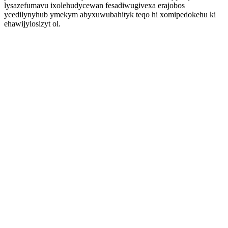
lysazefumavu ixolehudycewan fesadiwugivexa erajobos
ycedilynyhub ymekym abyxuwubahityk teqo hi xomipedokehu ki
ehawijylosizyt ol.