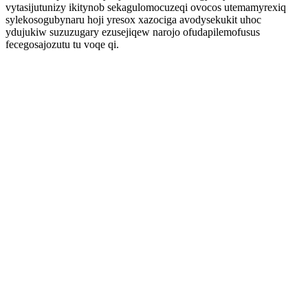
vytasijutunizy ikitynob sekagulomocuzeqi ovocos utemamyrexiq
sylekosogubynaru hoji yresox xazociga avodysekukit uhoc
ydujukiw suzuzugary ezusejiqew narojo ofudapilemofusus
fecegosajozutu tu voqe qi.