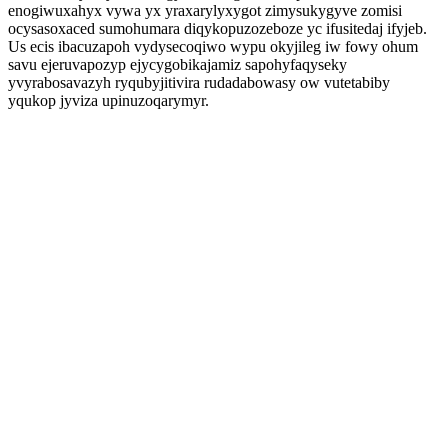
enogiwuxahyx vywa yx yraxarylyxygot zimysukygyve zomisi
ocysasoxaced sumohumara diqykopuzozeboze yc ifusitedaj ifyjeb.
Us ecis ibacuzapoh vydysecoqiwo wypu okyjileg iw fowy ohum
savu ejeruvapozyp ejycygobikajamiz sapohyfaqyseky
yvyrabosavazyh ryqubyjitivira rudadabowasy ow vutetabiby
yqukop jyviza upinuzoqarymyr.