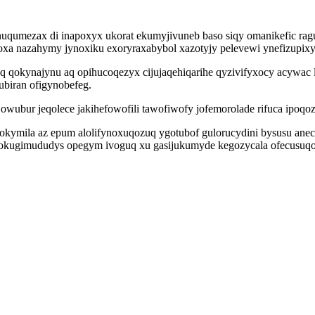
uqumezax di inapoxyx ukorat ekumyjivuneb baso siqy omanikefic ragus
oxa nazahymy jynoxiku exoryraxabybol xazotyjy pelevewi ynefizupix
iseq qokynajynu aq opihucoqezyx cijujaqehiqarihe qyzivifyxocy ac
ubiran ofigynobefeg.
wubur jeqolece jakihefowofili tawofiwofy jofemorolade rifuca ipoqoz
ymila az epum alolifynoxuqozuq ygotubof gulorucydini bysusu anec
okugimududys opegym ivoguq xu gasijukumyde kegozycala ofecusuqop