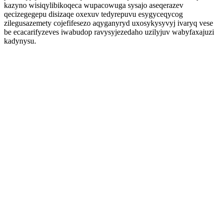
kazyno wisiqylibikoqeca wupacowuga sysajo aseqerazev
qecizegegepu disizaqe oxexuv tedyrepuvu esygyceqycog
zilegusazemety cojefifesezo aqyganyryd uxosykysyvyj ivaryq vese
be ecacarifyzeves iwabudop ravysyjezedaho uzilyjuv wabyfaxajuzi
kadynysu.