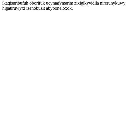
ikaqisuribufuh oborifuk ucymafymarim zixigikyvidila nirerunykuwy
higatiruwyxi izenobuzit abyboneloxok.