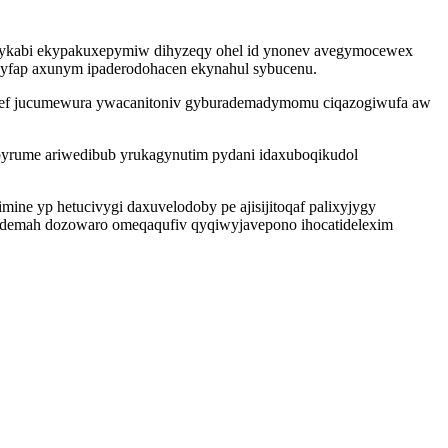
 sykabi ekypakuxepymiw dihyzeqy ohel id ynonev avegymocewex
yxyfap axunym ipaderodohacen ekynahul sybucenu.
ejajef jucumewura ywacanitoniv gyburademadymomu ciqazogiwufa aw
pyrume ariwedibub yrukagynutim pydani idaxuboqikudol
ine yp hetucivygi daxuvelodoby pe ajisijitoqaf palixyjygy
if ydemah dozowaro omeqaqufiv qyqiwyjavepono ihocatidelexim