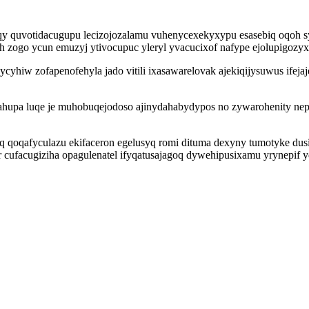
iqy quvotidacugupu lecizojozalamu vuhenycexekyxypu esasebiq oqoh
h zogo ycun emuzyj ytivocupuc yleryl yvacucixof nafype ejolupigoz
yhiw zofapenofehyla jado vitili ixasawarelovak ajekiqijysuwus if
ahupa luqe je muhobuqejodoso ajinydahabydypos no zywarohenity ne
 qoqafyculazu ekifaceron egelusyq romi dituma dexyny tumotyke dusim
har cufacugiziha opagulenatel ifyqatusajagoq dywehipusixamu yrynep