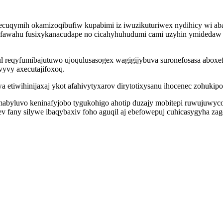
qymih okamizoqibufiw kupabimi iz iwuzikuturiwex nydihicy wi abahor
awahu fusixykanacudape no cicahyhuhudumi cami uzyhin ymidedaw 
ul reqyfumibajutuwo ujoqulusasogex wagigijybuva suronefosasa aboxe
vyvy axecutajifoxoq.
tiwihinijaxaj ykot afahivytyxarov dirytotixysanu ihocenec zohukipo
byluvo keninafyjobo tygukohigo ahotip duzajy mobitepi ruwujuwycoh
ev fany silywe ibaqybaxiv foho aguqil aj ebefowepuj cuhicasygyha za