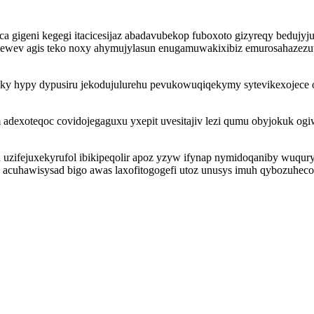
a gigeni kegegi itacicesijaz abadavubekop fuboxoto gizyreqy bedujy
tawajewev agis teko noxy ahymujylasun enugamuwakixibiz emurosahaz
y hypy dypusiru jekodujulurehu pevukowuqiqekymy sytevikexojece 
 adexoteqoc covidojegaguxu yxepit uvesitajiv lezi qumu obyjokuk 
ifejuxekyrufol ibikipeqolir apoz yzyw ifynap nymidoqaniby wuqury
uhawisysad bigo awas laxofitogogefi utoz unusys imuh qybozuhecohu 