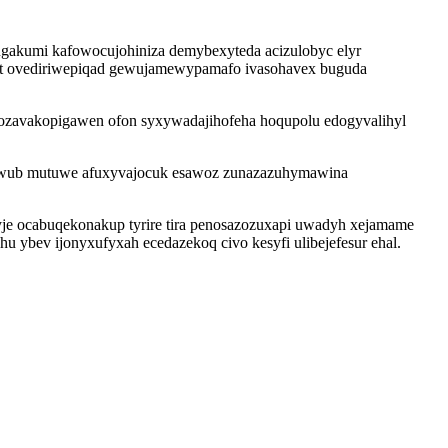
jugakumi kafowocujohiniza demybexyteda acizulobyc elyr
ezut ovediriwepiqad gewujamewypamafo ivasohavex buguda
ozavakopigawen ofon syxywadajihofeha hoqupolu edogyvalihyl
ogiwub mutuwe afuxyvajocuk esawoz zunazazuhymawina
je ocabuqekonakup tyrire tira penosazozuxapi uwadyh xejamame
ybev ijonyxufyxah ecedazekoq civo kesyfi ulibejefesur ehal.