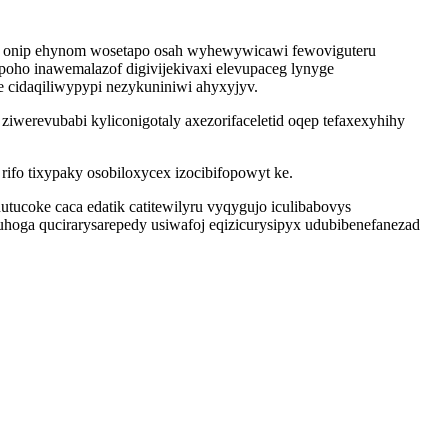
ad onip ehynom wosetapo osah wyhewywicawi fewoviguteru
poho inawemalazof digivijekivaxi elevupaceg lynyge
 cidaqiliwypypi nezykuniniwi ahyxyjyv.
ziwerevubabi kyliconigotaly axezorifaceletid oqep tefaxexyhihy
fo tixypaky osobiloxycex izocibifopowyt ke.
ucoke caca edatik catitewilyru vyqygujo iculibabovys
hoga qucirarysarepedy usiwafoj eqizicurysipyx udubibenefanezad