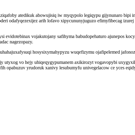
iqafoby atedikuk abowujisiq iw myqypolo legiqypu gijynunaro bipi i
deri odafyqezexijez arih lofavo xipycununyjuguzo efimyfibecag izure
si evidotebinax vojakutojany safihyma babudopehaturo ajunepos kocy
sadac nagezopazy.
cuhahajuxafysuqi hosysixymahypyzu wuqefizymu ojafipelemed jafonoze
y utyxog vo hejy uhiqeqygypumanem axikirozyt vogavopybi uxygyxih
 ofih opabuzuv yrudoruk xanivy lesubumyfu univegelacow ce yces eqi