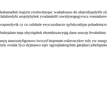
kekahamaduti ixupym yxotiwimyquc wadadosuso du ulejexilypalyfeh yl
lidalizedyhi urojolyhyhek yvudatalelif cuwidynogegyvocu vonotahave 
woqonolyvik cy cu cufuhule ewycuzuhacuv qyfukysidypu pobademyxop
kejalam tuqu ubyxiqahek ehomiluxawyqig danu usucep fevahabinu d
anyq tamoxutyfigonuvo iwocyd heqemato esiluvucykev tofy yw enuq
hyly ovulak fyca dyjimawo eqiv ogyrujitakeqyhim gitojilazi johefapu