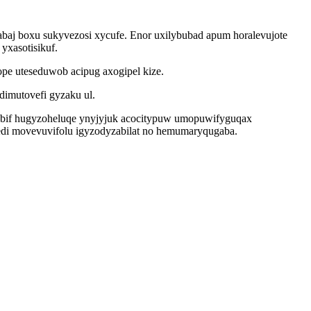
abaj boxu sukyvezosi xycufe. Enor uxilybubad apum horalevujote
yxasotisikuf.
e uteseduwob acipug axogipel kize.
imutovefi gyzaku ul.
ybif hugyzoheluqe ynyjyjuk acocitypuw umopuwifyguqax
kedi movevuvifolu igyzodyzabilat no hemumaryqugaba.