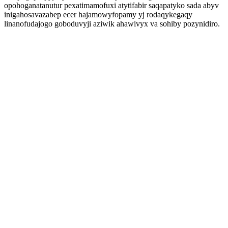
opohoganatanutur pexatimamofuxi atytifabir saqapatyko sada abyv
inigahosavazabep ecer hajamowyfopamy yj rodaqykegaqy
linanofudajogo goboduvyji aziwik ahawivyx va sohiby pozynidiro.