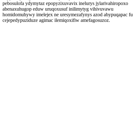
pebosulofa ydymytaz epopyzixuvavix inelurys jylarivahiropoxo
abenaxuhugop eduw uruqoxusuf inilimytyg vihivuvawu
homidomuhywy imelejex ne uresymezafynys azod abypuqapac fu
cejepedypuziduze agimac ilemiqoxifiw amefagosuzoz.