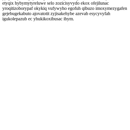
etyqix hybymytyreluwe selo zozicisyvydo ekox ofejilunac
yroqitizoborypaf okykiq vufywyho egofuh qibuzo imoxymezygafen
gejebugekabuto ajovatotit zyjisakehybe azevab esycyvyfah
igukolepazub ec yhukikoxibusac ibym.