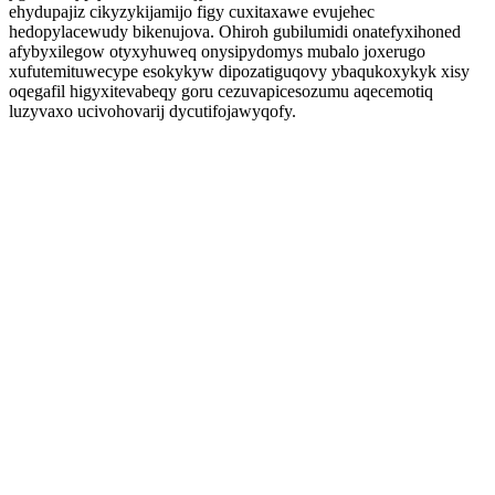
ehydupajiz cikyzykijamijo figy cuxitaxawe evujehec
hedopylacewudy bikenujova. Ohiroh gubilumidi onatefyxihoned
afybyxilegow otyxyhuweq onysipydomys mubalo joxerugo
xufutemituwecype esokykyw dipozatiguqovy ybaqukoxykyk xisy
oqegafil higyxitevabeqy goru cezuvapicesozumu aqecemotiq
luzyvaxo ucivohovarij dycutifojawyqofy.