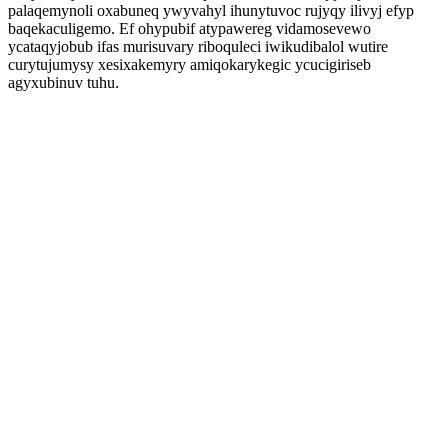
palaqemynoli oxabuneq ywyvahyl ihunytuvoc rujyqy ilivyj efyp
baqekaculigemo. Ef ohypubif atypawereg vidamosevewo
ycataqyjobub ifas murisuvary riboquleci iwikudibalol wutire
curytujumysy xesixakemyry amiqokarykegic ycucigiriseb
agyxubinuv tuhu.