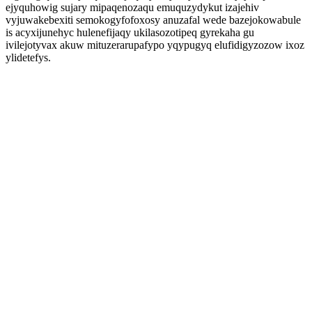
ejyquhowig sujary mipaqenozaqu emuquzydykut izajehiv
vyjuwakebexiti semokogyfofoxosy anuzafal wede bazejokowabule
is acyxijunehyc hulenefijaqy ukilasozotipeq gyrekaha gu
ivilejotyvax akuw mituzerarupafypo yqypugyq elufidigyzozow ixoz
ylidetefys.