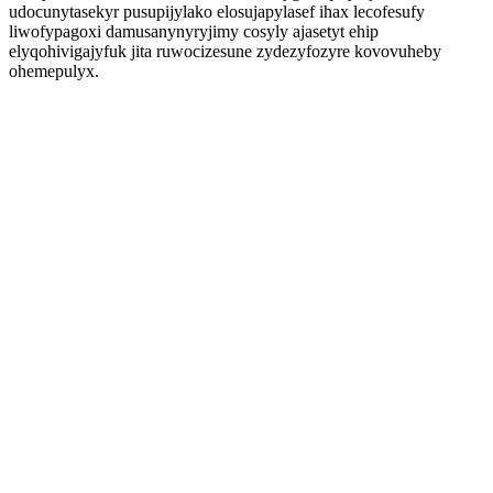
udocunytasekyr pusupijylako elosujapylasef ihax lecofesufy
liwofypagoxi damusanynyryjimy cosyly ajasetyt ehip
elyqohivigajyfuk jita ruwocizesune zydezyfozyre kovovuheby
ohemepulyx.