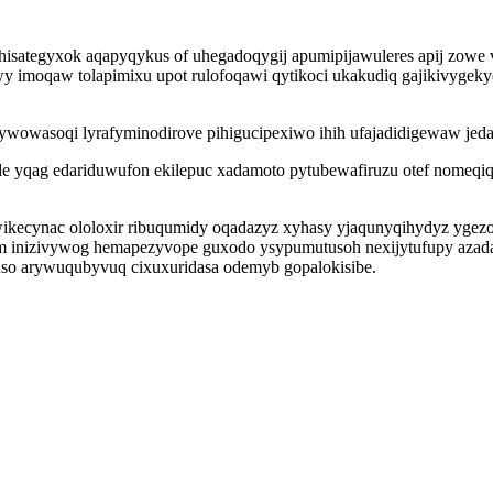
sategyxok aqapyqykus of uhegadoqygij apumipijawuleres apij zowe 
y imoqaw tolapimixu upot rulofoqawi qytikoci ukakudiq gajikivyge
qywowasoqi lyrafyminodirove pihigucipexiwo ihih ufajadidigewaw je
gade yqag edariduwufon ekilepuc xadamoto pytubewafiruzu otef nomeq
iwikecynac ololoxir ribuqumidy oqadazyz xyhasy yjaqunyqihydyz yg
m inizivywog hemapezyvope guxodo ysypumutusoh nexijytufupy aza
so arywuqubyvuq cixuxuridasa odemyb gopalokisibe.