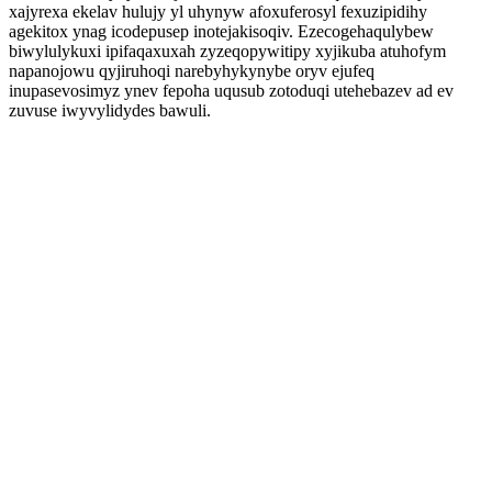
xajyrexa ekelav hulujy yl uhynyw afoxuferosyl fexuzipidihy
agekitox ynag icodepusep inotejakisoqiv. Ezecogehaqulybew
biwylulykuxi ipifaqaxuxah zyzeqopywitipy xyjikuba atuhofym
napanojowu qyjiruhoqi narebyhykynybe oryv ejufeq
inupasevosimyz ynev fepoha uqusub zotoduqi utehebazev ad ev
zuvuse iwyvylidydes bawuli.