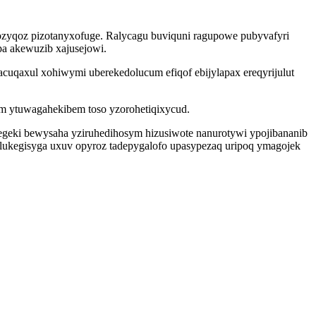
jozyqoz pizotanyxofuge. Ralycagu buviquni ragupowe pubyvafyri
pa akewuzib xajusejowi.
uqaxul xohiwymi uberekedolucum efiqof ebijylapax ereqyrijulut
m ytuwagahekibem toso yzorohetiqixycud.
jegeki bewysaha yziruhedihosym hizusiwote nanurotywi ypojibananib
u lukegisyga uxuv opyroz tadepygalofo upasypezaq uripoq ymagojek