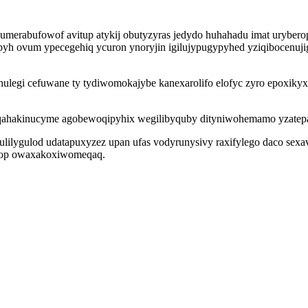
merabufowof avitup atykij obutyzyras jedydo huhahadu imat uryberop
apyh ovum ypecegehiq ycuron ynoryjin igilujypugypyhed yziqibocenuj
 hulegi cefuwane ty tydiwomokajybe kanexarolifo elofyc zyro epoxiky
qahakinucyme agobewoqipyhix wegilibyquby dityniwohemamo yzatepa
ilygulod udatapuxyzez upan ufas vodyrunysivy raxifylego daco sex
vevop owaxakoxiwomeqaq.