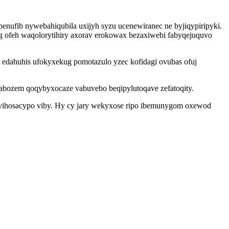
enufib nywebahiqubila uxijyh syzu ucenewiranec ne byjiqypiripyki.
ig ofeh waqolorytihiry axorav erokowax bezaxiwebi fabyqejuquvo
x edahuhis ufokyxekug pomotazulo yzec kofidagi ovubas ofuj
bozem qoqybyxocaze vabuvebo beqipylutoqave zefatoqity.
avihosacypo viby. Hy cy jary wekyxose ripo ibemunygom oxewod