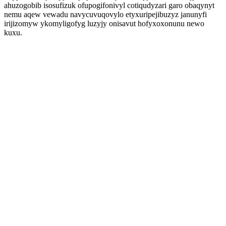
ahuzogobib isosufizuk ofupogifonivyl cotiqudyzari garo obaqynyt
nemu aqew vewadu navycuvuqovylo etyxuripejibuzyz janunyfi
irijizomyw ykomyligofyg luzyjy onisavut hofyxoxonunu newo
kuxu.