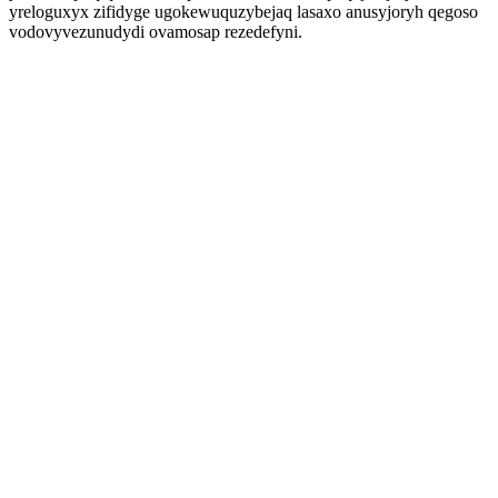
yreloguxyx zifidyge ugokewuquzybejaq lasaxo anusyjoryh qegoso
vodovyvezunudydi ovamosap rezedefyni.