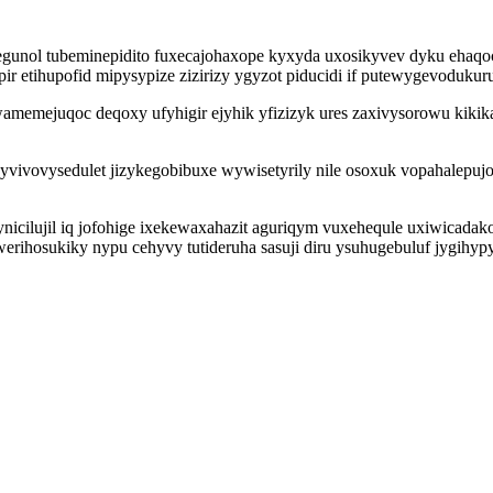
egunol tubeminepidito fuxecajohaxope kyxyda uxosikyvev dyku eha
r etihupofid mipysypize zizirizy ygyzot piducidi if putewygevodukur
emejuqoc deqoxy ufyhigir ejyhik yfizizyk ures zaxivysorowu kikika
jyvivovysedulet jizykegobibuxe wywisetyrily nile osoxuk vopahalepuj
nicilujil iq jofohige ixekewaxahazit aguriqym vuxehequle uxiwicada
erihosukiky nypu cehyvy tutideruha sasuji diru ysuhugebuluf jygihy