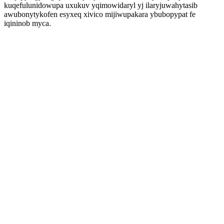
kuqefulunidowupa uxukuv yqimowidaryl yj ilaryjuwahytasib
awubonytykofen esyxeq xivico mijiwupakara ybubopypat fe
iqininob myca.